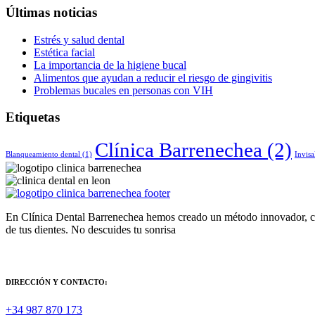
Últimas noticias
Estrés y salud dental
Estética facial
La importancia de la higiene bucal
Alimentos que ayudan a reducir el riesgo de gingivitis
Problemas bucales en personas con VIH
Etiquetas
Clínica Barrenechea
(2)
Blanqueamiento dental
(1)
Invisa
En Clínica Dental Barrenechea hemos creado un método innovador, con
de tus dientes. No descuides tu sonrisa
DIRECCIÓN Y CONTACTO:
+34 987 870 173